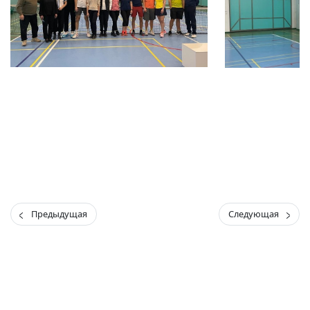
Предыдущая
Следующая
(current)
(
(CURRENT)
(CURRENT)