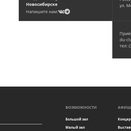
Новосибирске
ул. М
(current)
(current)
Напишите нам:
Приё
du-cl
тел: 
ВОЗМОЖНОСТИ
АФИШ
Большой зал
Концер
Малый зал
Выстав