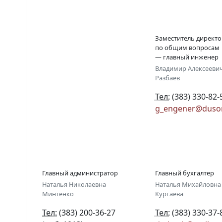
Заместитель директора
Заместитель директо
по общественному
по общим вопросам
питанию
— главный инженер
Владимир Алексееви
Разбаев
Тел:
(383) 330-82-
g_engener@dusor
Тел:
Новости
info@dusoran.ru
Наука
О Доме учёных
Главный администратор
Главный бухгалтер
Наталья Николаевна
Наталья Михайловна
Минтенко
Кургаева
Виртуальный тур
Тел:
(383) 200-36-27
Тел:
(383) 330-37-