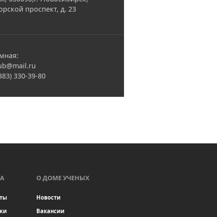
орской проспект, д. 23
мная:
ub@mail.ru
(383) 330-39-80
А
О ДОМЕ УЧЕНЫХ
ты
Новости
ки
Вакансии