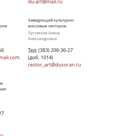
du-art@mail.ru
Заведующий культурно-
ором
массовым сектором
Луговская Алина
Александровна
56
Тел:
(383) 200-36-27
mail.com
(доб. 1014)
restor_art@dusoran.ru
ом
ния
27
ru