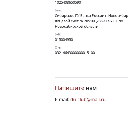
1025403650590
Банк:
Сибирское ГУ Банка России г. Новосиби
лицевой счет № 20516Ц28590 в УФК по
Новосибирской области
БИК:
015004950
Счет:
03214643000000015100
Напишите
нам
E-mail:
du-club@mail.ru