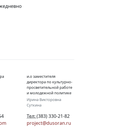
 ежедневно
ра
и.о заместителя
директора по культурно-
просветительной работе
и молодежной политике
Ирина Викторовна
Суткина
54
Тел:
(383) 330-21-82
com
project@dusoran.ru