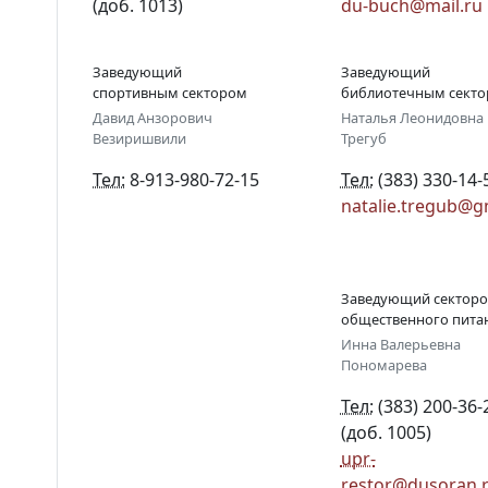
(доб. 1013)
du-buch@mail.ru
Контакты
Заведующий
Заведующий
Вакансии
спортивным сектором
библиотечным сект
Давид Анзорович
Наталья Леонидовна
Везиришвили
Трегуб
Тел:
8-913-980-72-15
Тел:
(383) 330-14-
natalie.tregub@g
Заведующий сектор
общественного пита
Инна Валерьевна
Пономарева
Тел:
(383) 200-36-
(доб. 1005)
upr-
restor@dusoran.