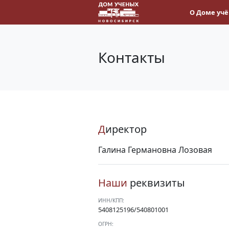
О Доме уч
Контакты
Д
иректор
Галина Германовна Лозовая
Наши
реквизиты
ИНН/КПП:
5408125196/540801001
ОГРН: