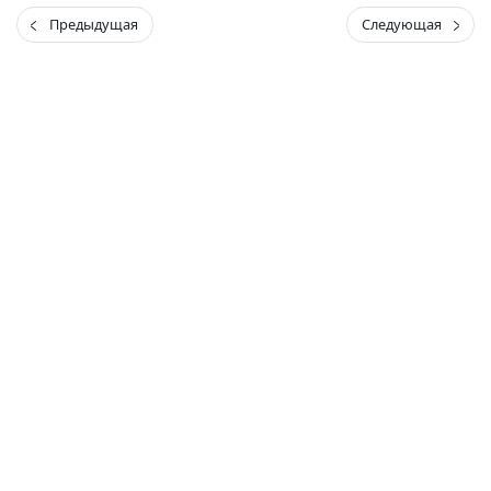
Предыдущая
Следующая
(current)
(
(CURRENT)
(CURRENT)