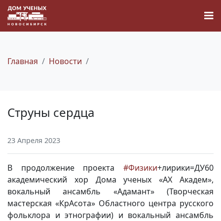
Главная
Новости
Новости
Струны сердца
Наука
23 Апреля 2023
О Доме учёных
В продолжение проекта
#Физики
+лирики=ДУ60
Виртуальный тур
академический хор Дома ученых «АХ Академ»,
вокальный ансамбль «Адамант» (Творческая
мастерская «КрАсота» Областного центра русского
Контакты
фольклора и этнографии) и вокальный ансамбль