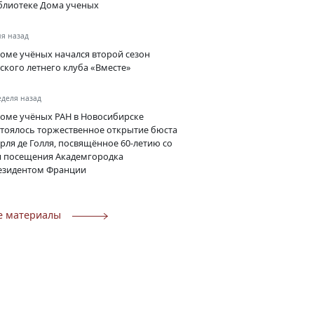
блиотеке Дома ученых
ня назад
Доме учёных начался второй сезон
тского летнего клуба «Вместе»
еделя назад
Доме учёных РАН в Новосибирске
стоялось торжественное открытие бюста
рля де Голля, посвящённое 60-летию со
я посещения Академгородка
езидентом Франции
е материалы