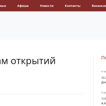
ёных
Афиша
Новости
Контакты
Ваканси
нам открытий
П
4 ч
10 
До
3 д
11
А.