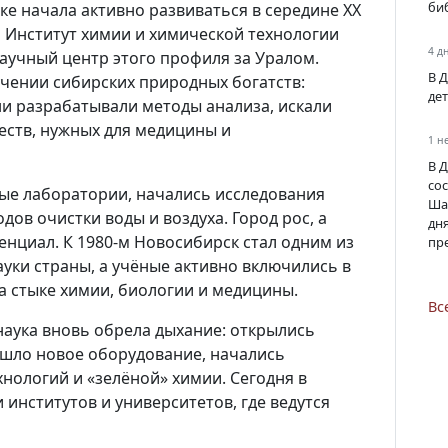
би
ке начала активно развиваться в середине XX
ся Институт химии и химической технологии
4 д
аучный центр этого профиля за Уралом.
В 
чении сибирских природных богатств:
де
ни разрабатывали методы анализа, искали
еств, нужных для медицины и
1 н
В 
со
вые лаборатории, начались исследования
Ша
дов очистки воды и воздуха. Город рос, а
дн
енциал. К 1980-м Новосибирск стал одним из
пр
уки страны, а учёные активно включились в
 стыке химии, биологии и медицины.
Вс
, наука вновь обрела дыхание: открылись
шло новое оборудование, начались
нологий и «зелёной» химии. Сегодня в
институтов и университетов, где ведутся
.