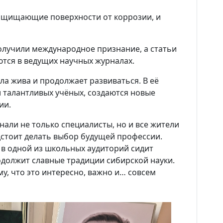
Новости
защищающие поверхности от коррозии, и
Наука
олучили международное признание, а статьи
тся в ведущих научных журналах.
О Доме учёных
а жива и продолжает развиваться. В её
 талантливых учёных, создаются новые
Виртуальный тур
ии.
Контакты
нали не только специалисты, но и все жители
едстоит делать выбор будущей профессии.
 в одной из школьных аудиторий сидит
Вакансии
должит славные традиции сибирской науки.
му, что это интересно, важно и… совсем