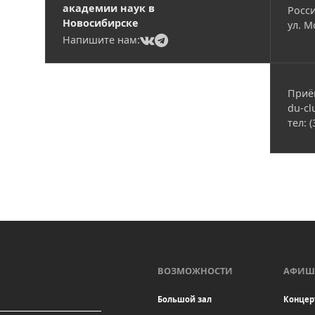
академии наук в
Росси
Новосибирске
ул. М
(current)
(current)
Напишите нам:
Приё
du-cl
тел: 
ВОЗМОЖНОСТИ
АФИШ
Большой зал
Концер