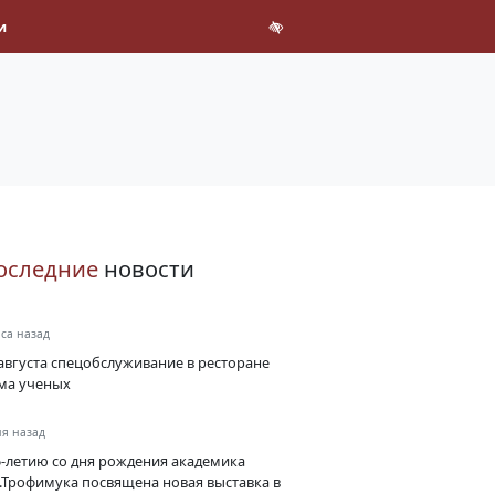
и
оследние
новости
аса назад
августа спецобслуживание в ресторане
ма ученых
ня назад
5-летию со дня рождения академика
А.Трофимука посвящена новая выставка в