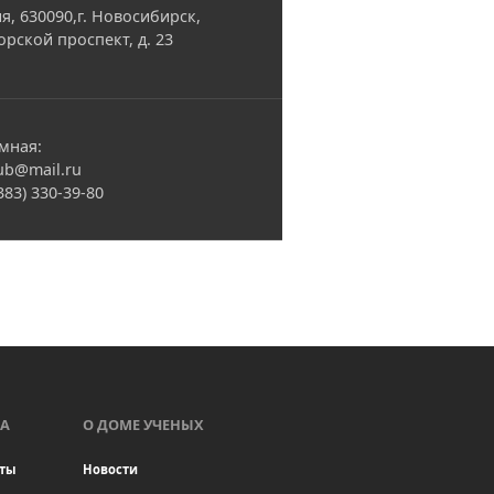
я, 630090,г. Новосибирск,
орской проспект, д. 23
мная:
ub@mail.ru
(383) 330-39-80
А
О ДОМЕ УЧЕНЫХ
ты
Новости