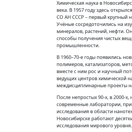
Химическая наука в Новосибирс
века. В 1957 году здесь открыл
СО АН СССР – первый крупный н
Учёные сосредоточились на изу
минералов, растений, нефти. О
способы получения чистых вещ
промышленности.
В 1960–70-е годы появились но
полимеров, катализаторов, мето
вместе с ним рос и научный пот
ведущих центров химической на
междисциплинарные проекты на
После непростых 90-х, в 2000-х
современные лаборатории, при
исследования в области нанотех
Новосибирске работают десятки 
исследования мирового уровня