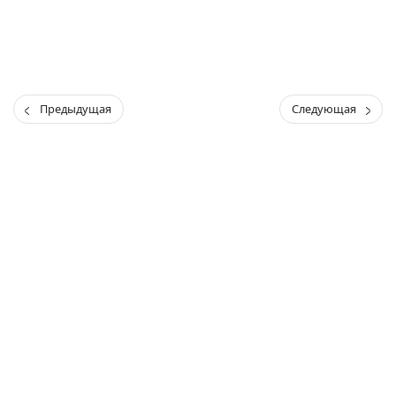
Предыдущая
Следующая
(current)
(
(CURRENT)
(CURRENT)