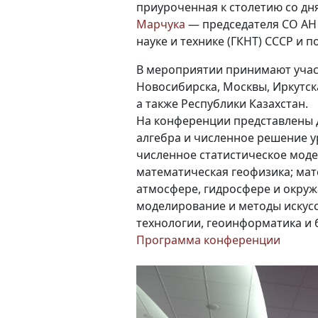
приуроченная к столетию со д
Марчука
— председателя СО АН 
науке и технике (ГКНТ) СССР и 
В мероприятии принимают участ
Новосибирска, Москвы, Иркутска
а также Республики Казахстан.
На конференции представлены 
алгебра и численное решение 
численное статистическое мод
математическая геофизика; ма
атмосфере, гидросфере и окру
моделирование и методы искус
технологии, геоинформатика и
Программа конференции