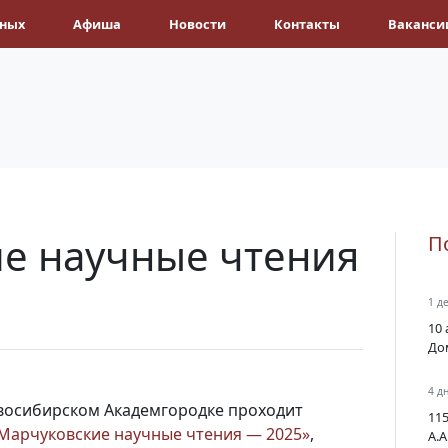
ёных
Афиша
Новости
Контакты
Ваканси
е научные чтения
П
1 д
10 
До
4 д
новосибирском Академгородке проходит
11
арчуковские научные чтения — 2025»
,
А.