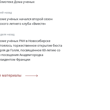
блиотеке Дома ученых
ней назад
Доме учёных начался второй сезон
тского летнего клуба «Вместе»
еделя назад
Доме учёных РАН в Новосибирске
стоялось торжественное открытие бюста
рля де Голля, посвящённое 60-летию со
я посещения Академгородка
езидентом Франции
е материалы