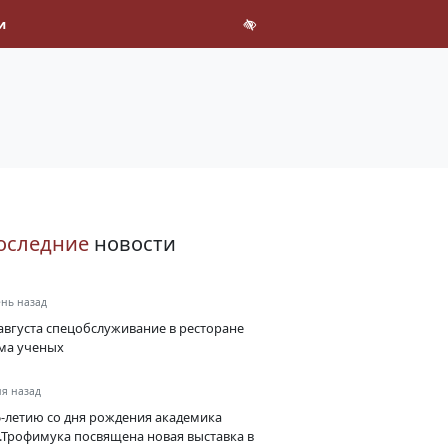
и
оследние
новости
ень назад
августа спецобслуживание в ресторане
ма ученых
ня назад
5-летию со дня рождения академика
А.Трофимука посвящена новая выставка в