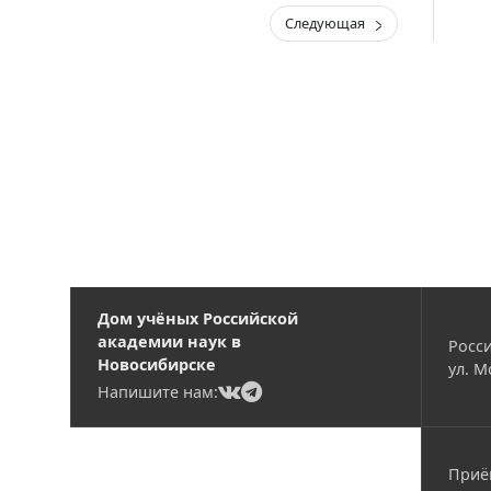
Следующая
Дом учёных Российской
академии наук в
Росси
Новосибирске
ул. М
(current)
(current)
Напишите нам:
Приё