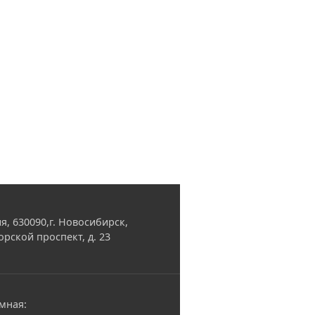
я, 630090,г. Новосибирск,
орской проспект, д. 23
мная: