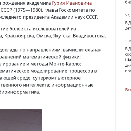
би
ня рождения академика
Гурия Ивановича
СССР (1975—1980), главы Госкомитета по
5 д
последнего президента Академии наук СССР.
В 
ие более ста исследователей из
де
, Красноярска, Омска, Якутска, Владивостока,
1 н
В 
доклады по направлениям: вычислительная
со
уравнений математической физики;
Ша
елирование и методы Монте-Карло;
дн
тематическое моделирование процессов в
пр
жающей среде; суперкомпьютерное
ственного интеллекта; информационные
Вс
 биоинформатика.