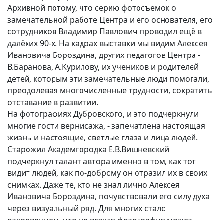
Архивной потому, что серию фотосъемок о
Вакансии
замечательной работе Центра и его основателя, его
сотрудников Владимир Павлович проводил ещё в
далёких 90-х. На кадрах выставки мы видим Алексея
Ивановича Бороздина, других педагогов Центра -
В.Баранова, А.Курилову, их учеников и родителей
детей, которым эти замечательные люди помогали,
преодолевая многочисленные трудности, сократить
отставание в развитии.
На фотографиях Дубровского, и это подчеркнули
многие гости вернисажа, - запечатлена настоящая
жизнь и настоящие, светлые глаза и лица людей.
Старожил Академгородка Е.В.Вишневский
подчеркнул талант автора именно в том, как тот
видит людей, как по-доброму он отразил их в своих
снимках. Даже те, кто не знал лично Алексея
Ивановича Бороздина, почувствовали его силу духа
через визуальный ряд. Для многих стало