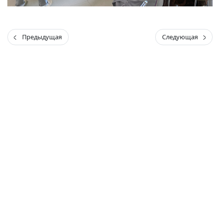
Предыдущая
Следующая
(current)
(
(CURRENT)
(CURRENT)