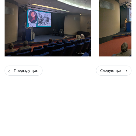
Предыдущая
Следующая
(current)
(
(CURRENT)
(CURRENT)