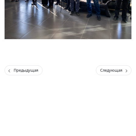
Предыдущая
Следующая
(current)
(
(CURRENT)
(CURRENT)