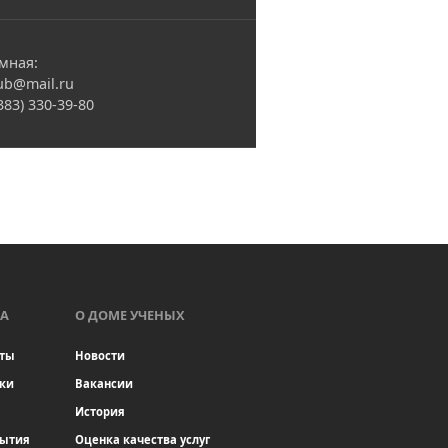
мная:
ub@mail.ru
(383) 330-39-80
А
О ДОМЕ УЧЕНЫХ
ты
Новости
ки
Вакансии
История
бытия
Оценка качества услуг