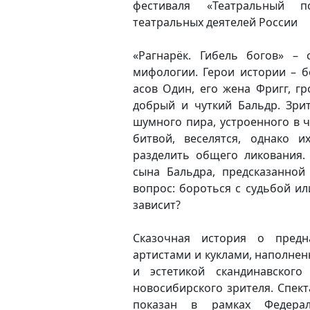
фестиваля «Театральный п
театральных деятелей России
«Рагнарёк. Гибель богов»
– с
мифологии. Герои истории – б
асов Один, его жена Фригг, г
добрый и чуткий Бальдр. Зрит
шумного пира, устроенного в 
битвой, веселятся, однако 
разделить общего ликования.
сына Бальдра, предсказанной
вопрос: бороться с судьбой ил
зависит?
Сказочная история о предна
артистами и куклами, наполне
и эстетикой скандинавского
новосибирского зрителя. Спект
показан в рамках
Федера