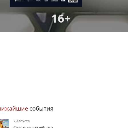
16+
лижайшие
события
7 Августа
Фильм для семейного