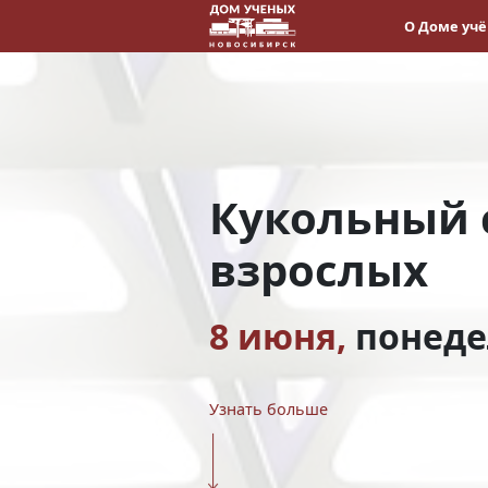
О Доме уч
Кукольный 
взрослых
8 июня,
понед
Узнать больше