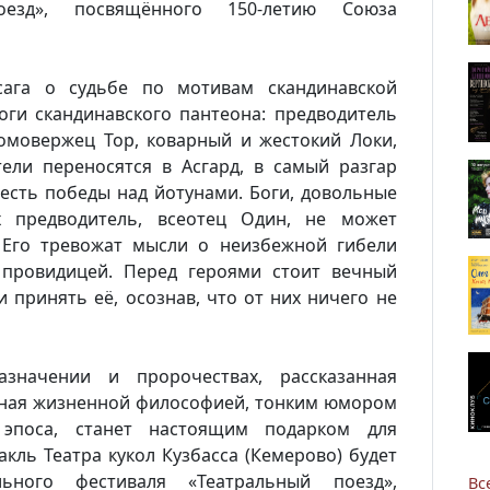
оезд», посвящённого 150-летию Союза
ага о судьбе по мотивам скандинавской
оги скандинавского пантеона: предводитель
ромовержец Тор, коварный и жестокий Локи,
ели переносятся в Асгард, в самый разгар
честь победы над йотунами. Боги, довольные
их предводитель, всеотец Один, не может
Новости
 Его тревожат мысли о неизбежной гибели
 провидицей. Перед героями стоит вечный
Наука
и принять её, осознав, что от них ничего не
О Доме учёных
значении и пророчествах, рассказанная
нная жизненной философией, тонким юмором
Виртуальный тур
 эпоса, станет настоящим подарком для
акль Театра кукол Кузбасса (Кемерово) будет
Контакты
льного фестиваля «Театральный поезд»,
Вс