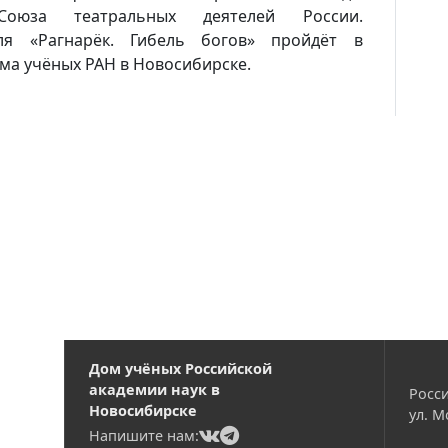
Союза театральных деятелей России
.
ля «Рагнарёк. Гибель богов» пройдёт в
Вакансии
ма учёных РАН в Новосибирске.
Дом учёных Российской
академии наук в
Росси
Новосибирске
ул. М
(current)
(current)
Напишите нам: