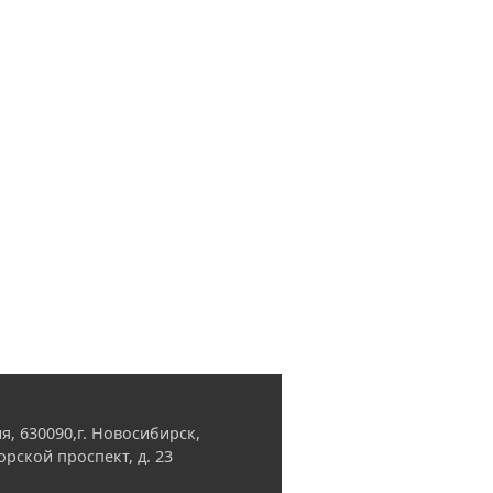
я, 630090,г. Новосибирск,
орской проспект, д. 23