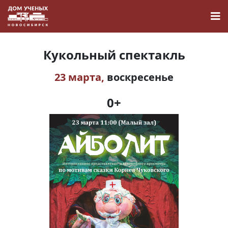
Кукольный спектакль
23 марта,
воскресенье
Новости
0+
Наука
О Доме учёных
Виртуальный тур
Контакты