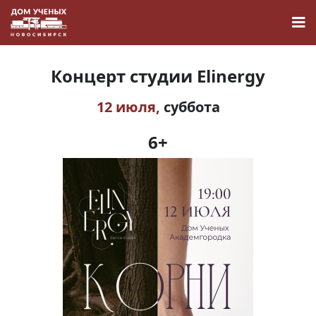
Концерт студии Elinergy
12 июля,
суббота
Новости
6+
Наука
О Доме учёных
Виртуальный тур
Контакты