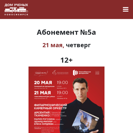
Абонемент №5а
21 мая,
четверг
Новости
12+
Наука
О Доме учёных
Виртуальный тур
Контакты