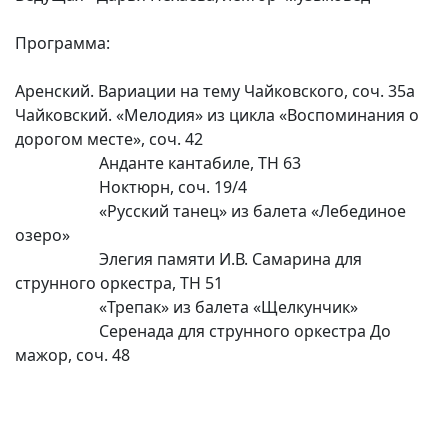
Программа:
Аренский. Вариации на тему Чайковского, соч. 35а
Чайковский. «Мелодия» из цикла «Воспоминания о
дорогом месте», соч. 42
Анданте кантабиле, TH 63
Ноктюрн, соч. 19/4
«Русский танец» из балета «Лебединое
озеро»
Элегия памяти И.В. Самарина для
струнного оркестра, TH 51
«Трепак» из балета «Щелкунчик»
Серенада для струнного оркестра До
мажор, соч. 48
(current)