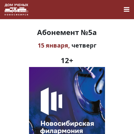
Абонемент №5а
15 января,
четверг
Новости
12+
Наука
О Доме учёных
Виртуальный тур
Контакты