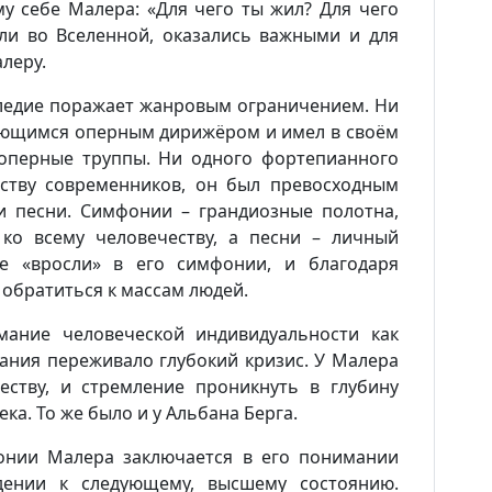
у себе Малера: «Для чего ты жил? Для чего
оли во Вселенной, оказались важными и для
леру.
следие поражает жанровым ограничением. Ни
ающимся оперным дирижёром и имел в своём
оперные труппы. Ни одного фортепианного
ьству современников, он был превосходным
и песни. Симфонии – грандиозные полотна,
ко всему человечеству, а песни – личный
ые «вросли» в его симфонии, и благодаря
 обратиться к массам людей.
мание человеческой индивидуальности как
ания переживало глубокий кризис. У Малера
ству, и стремление проникнуть в глубину
а. То же было и у Альбана Берга.
онии Малера заключается в его понимании
дении к следующему, высшему состоянию.