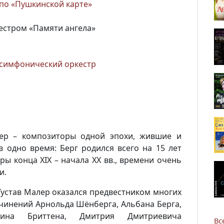
 по «Пушкинской карте»
кестром «Памяти ангела»
симфонический оркестр
ер
– композиторы одной эпохи, жившие и
 одно время: Берг родился всего на 15 лет
ы конца XIX – начала XX вв., времени очень
и.
Густав Малер оказался предвестником многих
очинений Арнольда Шёнберга, Альбана Берга,
мина Бриттена, Дмитрия Дмитриевича
Вс