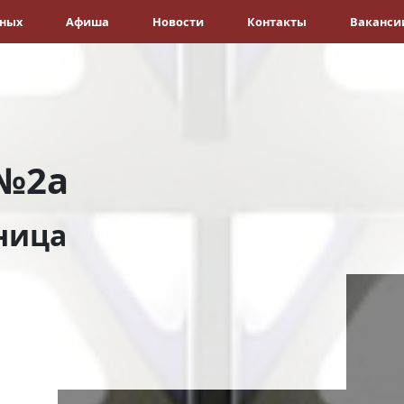
ёных
Афиша
Новости
Контакты
Ваканси
№2а
ница