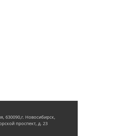
я, 630090,г. Новосибирск,
орской проспект, д. 23