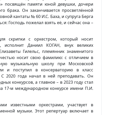
а» посвящён памяти юной девушки, дочери
го брака. Он заканчивается просветлённой
ховной кантаты № 60 И.С. Баха, и супруга Берга
я: Господь пожелал взять её, и сейчас она –
для скрипки с оркестром
, который носит
», исполнит Даниил КОГАН
, внук великих
Новости
Елизаветы Гилельс, племянник знаменитого
 честью носит свою фамилию: с отличием в
ьную музыкальную школу при Московской
Наука
рии и поступил в консерваторию в класс
 С 2020 года начал в ней преподавать. Он
О Доме учёных
ных конкурсов, а главное – в 2023 году стал
а 17-м международном конкурсе имени П.И.
Виртуальный тур
ми известными оркестрами, участвует в
Контакты
менной музыки. Этот репертуар включает в