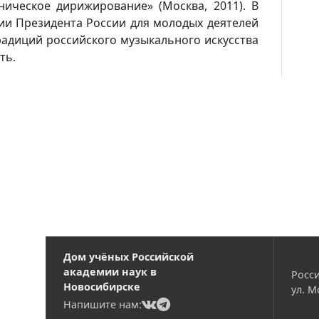
ическое дирижирование» (Москва, 2011). В
мии Президента России для молодых деятелей
традиций российского музыкального искусства
ть.
Дом учёных Российской
академии наук в
Росси
Новосибирске
ул. М
(current)
(current)
Напишите нам: