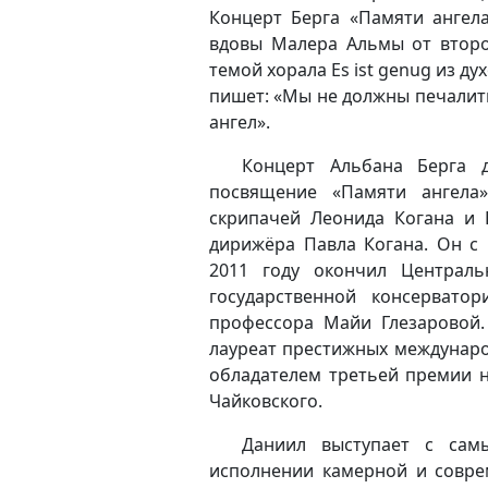
Концерт Берга «Памяти ангел
вдовы Малера Альмы от второ
темой хорала Es ist genug из ду
пишет: «Мы не должны печалитьс
ангел».
Концерт Альбана Берга 
посвящение
«Памяти ангела
скрипачей Леонида Когана и 
дирижёра Павла Когана. Он с
2011 году окончил Централ
государственной консервато
профессора Майи Глезаровой.
лауреат престижных международ
обладателем третьей премии н
Чайковского.
Даниил выступает с самы
исполнении камерной и совре