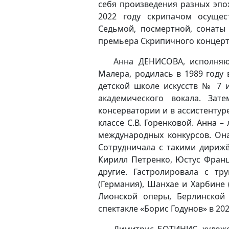
себя произведения разных эпох
2022 году скрипачом осущес
Седьмой, посмертной, сонаты 
премьера Скрипичного концерт
Анна ДЕНИСОВА
, исполня
Малера, родилась в 1989 году 
детской школе искусств № 7 и
академического вокала. Зате
консерватории и в ассистентур
классе С.В. Горенковой. Анна 
международных конкурсов. Она
Сотрудничала с такими дирижё
Кирилл Петренко, Юстус Франц
другие. Гастролировала с тр
(Германия), Шанхае и Харбине 
Лионской оперы, Берлинской
спектакле «Борис Годунов» в 202