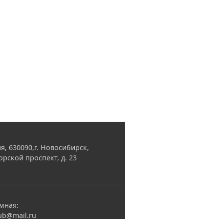
я, 630090,г. Новосибирск,
орской проспект, д. 23
мная:
ub@mail.ru