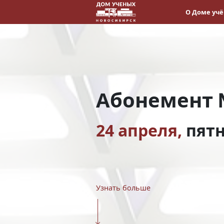
О Доме уч
Абонемент 
24 апреля,
пят
Узнать больше