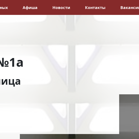
ёных
Афиша
Новости
Контакты
Ваканси
№1а
ница