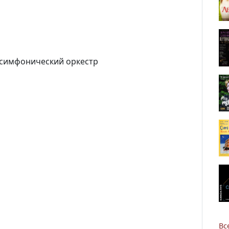
симфонический оркестр
Новости
Наука
О Доме учёных
Виртуальный тур
Контакты
Вс