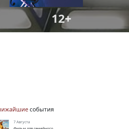
12+
лижайшие
события
7 Августа
Фильм для семейного