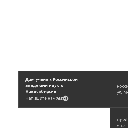
Вакансии
Дом учёных Российской
академии наук в
Росси
Новосибирске
ул. М
(current)
(current)
Напишите нам:
Приё
du-cl