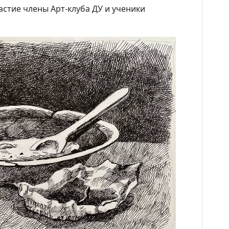
астие члены Арт-клуба ДУ и ученики
Новости
Наука
О Доме учёных
Виртуальный тур