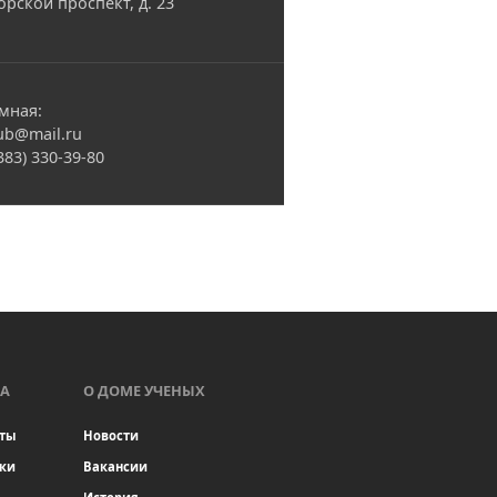
орской проспект, д. 23
мная:
ub@mail.ru
(383) 330-39-80
А
О ДОМЕ УЧЕНЫХ
ты
Новости
ки
Вакансии