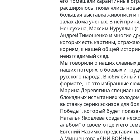
его помешали карантинные огра
расширялось, появлялись новые
большая выставка живописи и г
залах Дома ученых. В ней приня
Нечеухина, Максим Нуруллин (г.
Андрей Тимошенко и многие дру
которых есть картины, отража
корням, к нашей общей истории
неизгладимый след.
Мы говорили о наших славных д
наших потерях, о боевых и труд
русского народа. В юбилейный 
формате, но это избранные сюж
Марина Деревягина специально 
блокадных испытаниях холодом 
выставку серию эскизов для бо
Победы", который будет показа
Наталья Яковлева создала неск
альбом" о своем отце и его сем
Евгений Назимко представил на
А.Минченкова «ДНИ ВОЙНЫ».