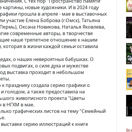
ничения. С тех пор "Пространство памяти"
 картины, новые художники. И в 2024 году
рафики прошла в апреле - мае в выставочных
ли участие Елена Боброва (г.Омск), Татьяна
Пермь), Оксана Новикова, Наталья Яковлева,
гие современные авторы, в творчестве
ющие наше трепетное отношение к нашим
, которая в жизни каждой семьи оставила
едах, о наших невероятных бабушках. О
овых подвигах, о силе духа и мужестве
год выставка проходит в небольшом
еты.
к празднику создала серию графики о
и голодом, а также предоставила на
льшого живописного проекта "Цветы
н в НГХМ в мае.
олько графических листов на тему "Семейный
ье.
 выставке серию иллюстраций к книге
Вс