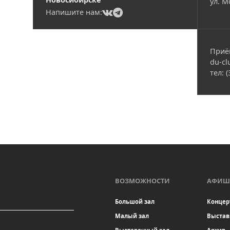
ул. М
(current)
(current)
Напишите нам:
Приё
du-cl
тел: 
ВОЗМОЖНОСТИ
АФИШ
Большой зал
Концер
Малый зал
Выстав