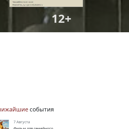
12+
лижайшие
события
7 Августа
Фильм для семейного