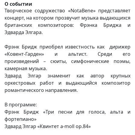
О событии
Творческое содружество «NotaBene» представляет
концерт, на котором прозвучит музыка выдающихся
британских композиторов: Фрэнка Бриджа и
Эдварда Элгара.
Фрэнк Бридж приобрел известность как дирижер
«Ковент-Гарден» и альтист. Среди его
произведений – сюиты, симфонические поэмы,
камерная музыка.
Эдвард Элгар знаменит как автор крупных
оркестровых работ и выдающийся композитор
романтического направления.
В программе:
Фрэнк Бридж «Три песни для голоса, альта и
фортепиано»
Эдвард Элгар «Квинтет а-moll op.84»