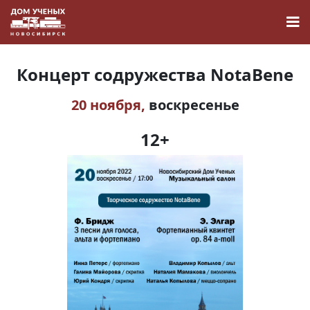
Концерт содружества NotaBene
20 ноября,
воскресенье
Новости
12+
Наука
О Доме учёных
Виртуальный тур
Контакты