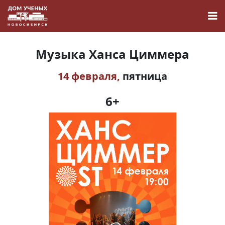
Музыка Ханса Циммера
14 февраля,
пятница
Новости
6+
Наука
О Доме учёных
Виртуальный тур
Контакты