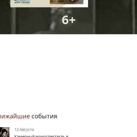
6+
лижайшие
события
12 Августа
Камерный моноспектакль в