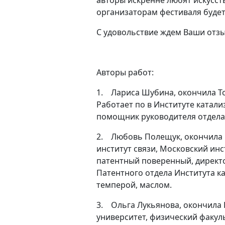
авторы искренне любят искусств
организаторам фестиваля будет
С удовольствие ждем Ваши отзы
Авторы работ:
1.
Лариса Шубина, окончила Т
Работает по в Институте катали
помощник руководителя отдел
2.
Любовь Полещук, окончила 
институт связи, Московский ин
патентный поверенный, директ
Патентного отдела Института к
темперой, маслом.
3.
Ольга Лукьянова, окончила
университет, физический факул