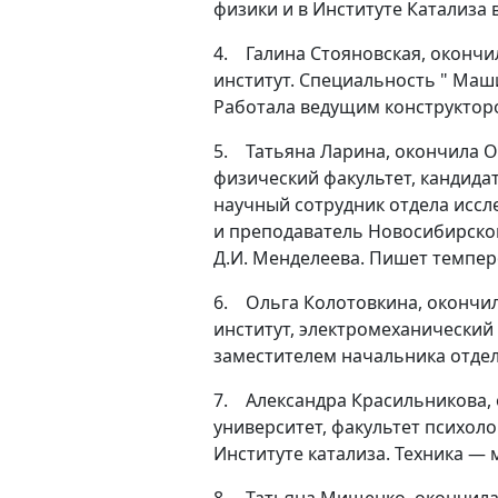
физики и в Институте Катализа
4.
Галина Стояновская, оконч
институт. Специальность " Маш
Работала ведущим конструкторо
5.
Татьяна Ларина, окончила О
физический факультет, кандида
научный сотрудник отдела иссл
и преподаватель Новосибирског
Д.И. Менделеева. Пишет темпе
6.
Ольга Колотовкина, окончи
институт, электромеханический 
заместителем начальника отдел
7.
Александра Красильникова,
университет, факультет психоло
Институте катализа. Техника — 