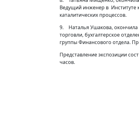
8.
Татьяна Мищенко, окончила
Ведущий инженер в Институте 
каталитических процессов.
9.
Наталья Ушакова, окончила
торговли, бухгалтерское отдел
группы Финансового отдела. Пр
Представление экспозиции состо
часов.
(current)