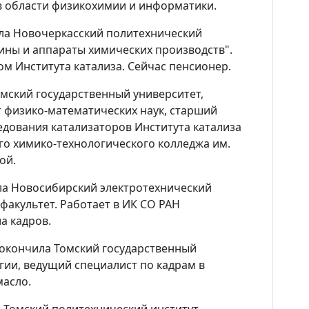
Виртуальный тур
 в области физикохимии и информатики.
ила Новочеркасский политехнический
Контакты
ины и аппараты химических производств".
м Института катализа. Сейчас пенсионер.
Вакансии
мский государственный университет,
т физико-математических наук, старший
едования катализаторов Института катализа
о химико-технологического колледжа им.
рой.
ла Новосибирский электротехнический
факультет. Работает в ИК СО РАН
а кадров.
 окончила Томский государственный
гии, ведущий специалист по кадрам в
масло.