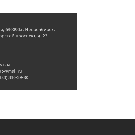
я, 630090,г. Новосибирск,
орской проспект, д. 23
мная:
ub@mail.ru
(383) 330-39-80