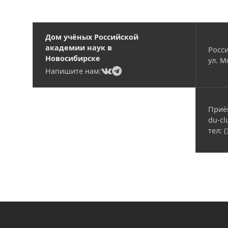
Дом учёных Российской
академии наук в
Росси
Новосибирске
ул. М
(current)
(current)
Напишите нам:
Приё
du-cl
тел: 