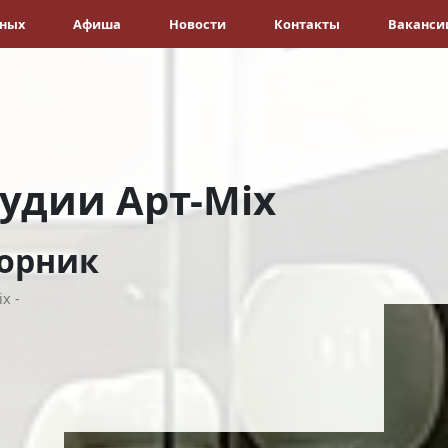
ёных
Афиша
Новости
Контакты
Ваканси
удии Арт-Mix
орник
x -