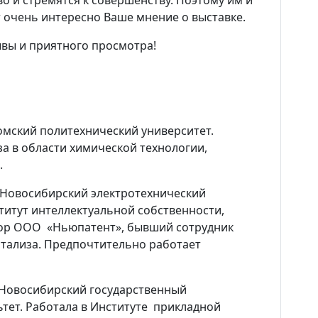
о и стремятся к совершенству. Поэтому им и
 очень интересно Ваше мнение о выставке.
вы и приятного просмотра!
омский политехнический университет.
за в области химической технологии,
а.
Новосибирский электротехнический
Новости
ститут интеллектуальной собственности,
ор ООО «Ньюпатент», бывший сотрудник
Наука
атализа. Предпочтительно работает
О Доме учёных
 Новосибирский государственный
ьтет. Работала в Институте прикладной