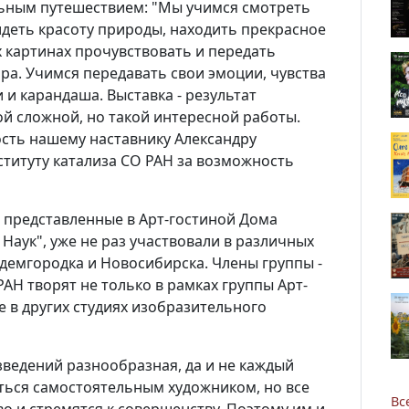
льным путешествием: "Мы учимся смотреть
идеть красоту природы, находить прекрасное
х картинах прочувствовать и передать
а. Учимся передавать свои эмоции, чувства
и карандаша. Выставка - результат
й сложной, но такой интересной работы.
ть нашему наставнику Александру
ституту катализа СО РАН за возможность
 представленные в Арт-гостиной Дома
 Наук", уже не раз участвовали в различных
емгородка и Новосибирска. Члены группы -
АН творят не только в рамках группы Арт-
же в других студиях изобразительного
ведений разнообразная, да и не каждый
ться самостоятельным художником, но все
Вс