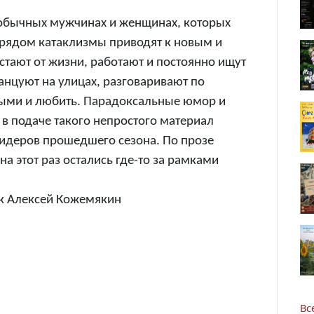
обычных мужчинах и женщинах, которых
 рядом катаклизмы приводят к новым и
стают от жизни, работают и постоянно ищут
анцуют на улицах, разговаривают по
ыми и любить. Парадоксальные юмор и
Новости
я в подаче такого непростого материал
лидеров прошедшего сезона. По прозе
Наука
на этот раз остались где-то за рамками
О Доме учёных
к Алексей Кожемякин
Виртуальный тур
Контакты
Вс