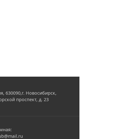
я, 630090,г. Новосибирск,
орской проспект, д. 23
мная:
ub@mail.ru