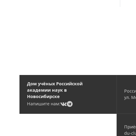
Вакансии
Дом учёных Российской
академии наук в
Росси
Новосибирске
ул. М
(current)
(current)
Напишите нам:
Приё
du-cl