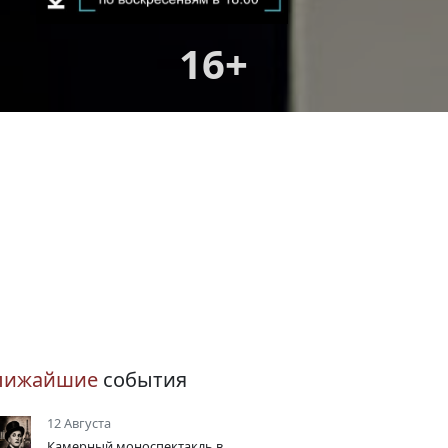
16+
лижайшие
события
12 Августа
Камерный моноспектакль в