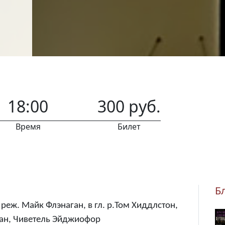
18:00
300 руб.
Время
Билет
Б
реж. Майк Флэнаган, в гл. р.Том Хиддлстон,
ан, Чиветель Эйджиофор