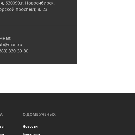
я, 630090,г. Новосибирск,
орской проспект, д. 23
мная:
ub@mail.ru
(383) 330-39-80
А
О ДОМЕ УЧЕНЫХ
ты
Новости
ки
Вакансии