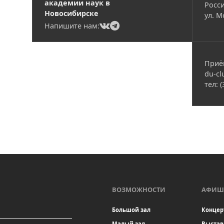
академии наук в
Росси
Новосибирске
ул. М
(current)
(current)
Напишите нам:
Приё
du-cl
тел: 
ВОЗМОЖНОСТИ
АФИШ
Большой зал
Концер
Малый зал
Выстав