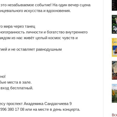
 это незабываемое событие! На один вечер сцена
нцевального искусства и вдохновения.
о мира через танец
огогранность личности и богатство внутреннего
аждом из нас живёт целый космос чувств и
ргией и не оставляет равнодушным
Новости
Наука
но!
ые места в зале.
 вход бесплатный.
О Доме учёных
ресу проспект Академика Сандахчиева 9
Виртуальный тур
996 380 17 08 или на месте в день концерта.
Вс