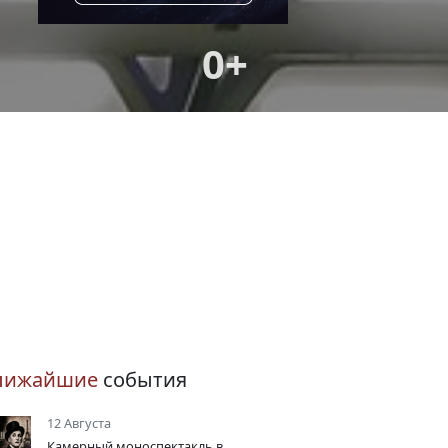
0+
лижайшие
события
12 Августа
Камерный моноспектакль в