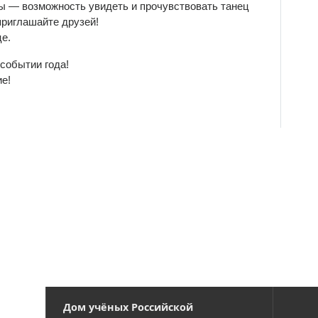
ы — возможность увидеть и прочувствовать танец
Контакты
приглашайте друзей!
е.
Вакансии
событии года!
е!
Дом учёных Российской