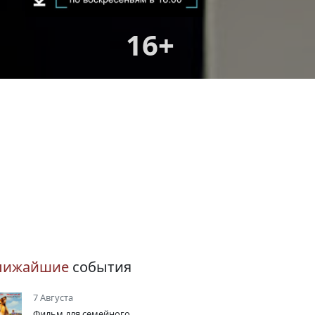
16+
лижайшие
события
7 Августа
Фильм для семейного