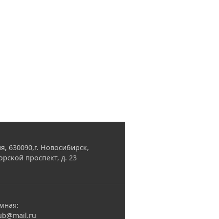
я, 630090,г. Новосибирск,
орской проспект, д. 23
мная:
ub@mail.ru