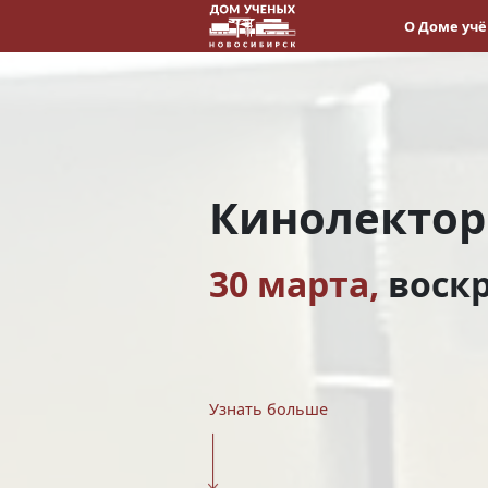
О Доме уч
Кинолекто
30 марта,
воск
Узнать больше