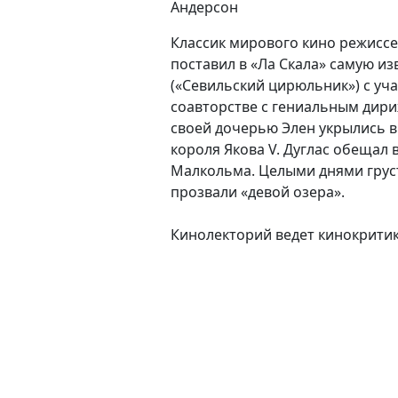
Андерсон
Классик мирового кино режиссе
поставил в «Ла Скала» самую и
(«Севильский цирюльник») с уч
соавторстве с гениальным дири
своей дочерью Элен укрылись в
короля Якова V. Дуглас обещал 
Малкольма. Целыми днями грустн
прозвали «девой озера».
Кинолекторий ведет кинокрити