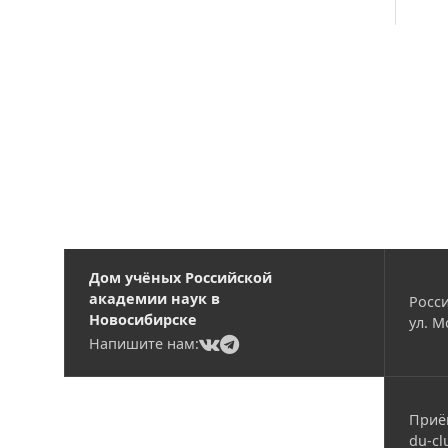
Вакансии
Дом учёных Российской
академии наук в
Росси
Новосибирске
ул. М
(current)
(current)
Напишите нам:
Приё
du-cl