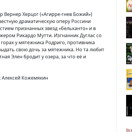
р Вернер Херцог («Агирре-гнев Божий»)
звестную драматическую оперу Россини
астием признанных звезд «бельканто» и в
жером Рикардо Мутти. Изгнанник Дуглас со
 горах у мятежника Родриго, противника
Новости
выдать свою дочь за мятежника. Но та любит
ая Элен бродит у озера, за что её и
Наука
к Алексей Кожемякин
О Доме учёных
Виртуальный тур
Контакты
Вс