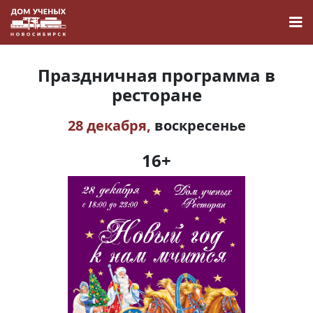
Праздничная программа в
ресторане
28 декабря,
воскресенье
Новости
16+
Наука
О Доме учёных
Виртуальный тур
Контакты