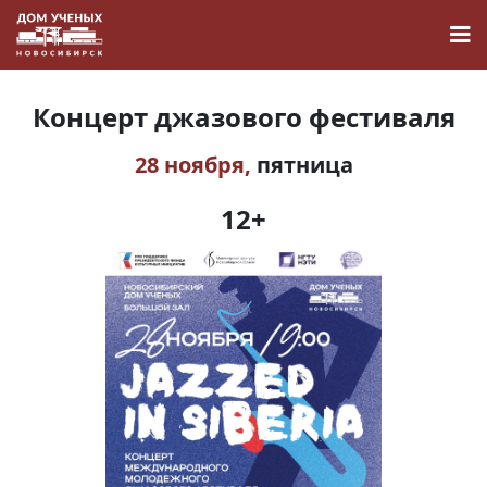
Концерт джазового фестиваля
28 ноября,
пятница
Новости
12+
Наука
О Доме учёных
Виртуальный тур
Контакты