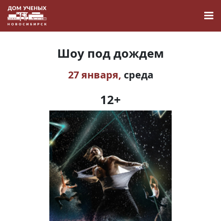
Шоу под дождем
27 января,
среда
Новости
12+
Наука
О Доме учёных
Виртуальный тур
Контакты