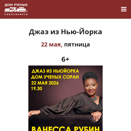
Джаз из Нью-Йорка
22 мая,
пятница
Новости
6+
Наука
О Доме учёных
Виртуальный тур
Контакты