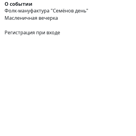
О событии
Фолк-мануфактура "Семёнов день"
Масленичная вечерка
Регистрация при входе
(current)
(
(CURRENT)
(CURRENT)