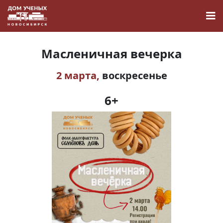
Масленичная вечерка
2 марта,
воскресенье
Новости
6+
Наука
О Доме учёных
Виртуальный тур
Контакты