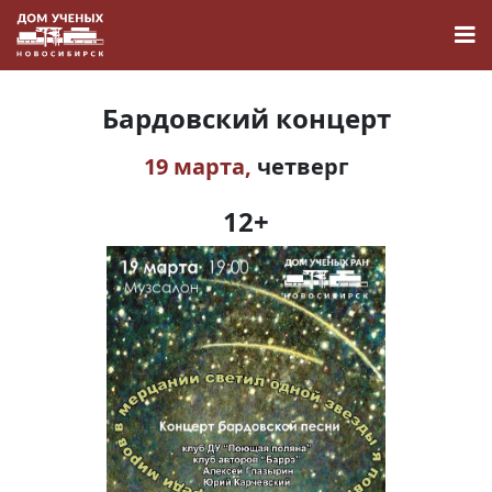
Бардовский концерт
19 марта,
четверг
Новости
12+
Наука
О Доме учёных
Виртуальный тур
Контакты