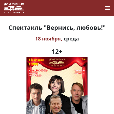
Спектакль "Вернись, любовь!"
18 ноября,
среда
Новости
12+
Наука
О Доме учёных
Виртуальный тур
Контакты