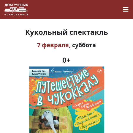
Кукольный спектакль
7 февраля,
суббота
Новости
0+
Наука
О Доме учёных
Виртуальный тур
Контакты