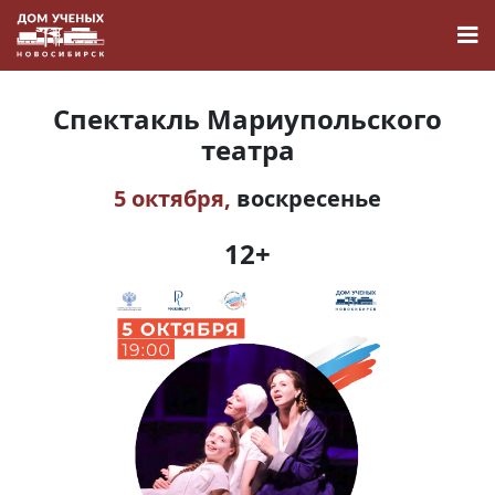
Спектакль Мариупольского
театра
5 октября,
воскресенье
Новости
12+
Наука
О Доме учёных
Виртуальный тур
Контакты