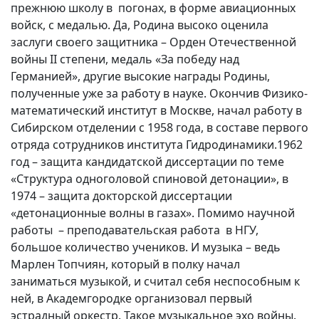
прежнюю школу в
погонах, в форме авиационных
войск, с медалью. Да, Родина высоко оценила
заслуги своего защитника – Орден Отечественной
войны
II
степени, медаль «За победу над
Германией», другие высокие награды Родины,
полученные уже за работу в науке. Окончив Физико-
математический институт в Москве, начал работу в
Сибирском отделении с 1958 года, в составе первого
отряда сотрудников института Гидродинамики.1962
год – защита кандидатской диссертации по теме
«Структура одноголовой спиновой детонации», в
1974 – защита докторской диссертации
«детонационные волны в газах». Помимо научной
работы
– преподавательская работа
в НГУ,
большое количество учеников. И музыка – ведь
Марлен Топчиян, который в полку начал
заниматься музыкой, и считал себя неспособным к
ней, в Академгородке организовал первый
эстрадный оркестр. Такое музыкальное эхо войны.