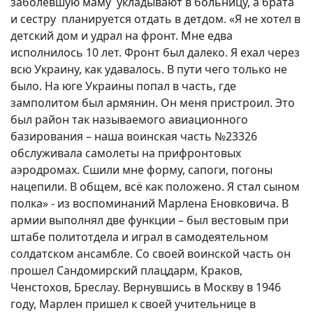
заболевшую маму
укладывают в больницу, а брата
Вакансии
и сестру
планируется отдать в детдом. «Я не хотел в
детский дом и удрал на фронт. Мне едва
исполнилось 10 лет. Фронт был далеко. Я ехал через
всю Украину, как удавалось. В пути чего только не
было. На юге Украины попал в часть, где
замполитом был армянин. Он меня пристроил. Это
был район так называемого авиационного
базирования – наша воинская часть №23326
обслуживала самолеты на прифронтовых
аэродромах. Сшили мне форму, сапоги, погоны
нацепили. В общем, всё как положено. Я стал сыном
полка» - из воспоминаний Марлена Еновковича.
В
армии выполнял две функции – был вестовым при
штабе политотдела и играл в самодеятельном
солдатском ансамбле. Со своей воинской часть он
прошел Сандомирский плацдарм, Краков,
Ченстохов, Бреслау. Вернувшись в Москву в 1946
году, Марлен пришел к своей учительнице в