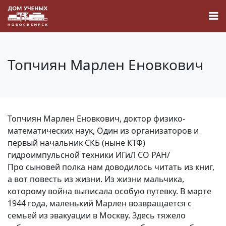
Топчиян Марлен Еновкович
Новости
Топчиян Марлен Еновкович, доктор физико-
Наука
математических наук, Один из организаторов и
первый начальник СКБ (ныне КТФ)
О Доме учёных
гидроимпульсной техники ИГиЛ СО РАН/
Про сыновей полка нам доводилось читать из книг,
а вот повесть из жизни. Из жизни мальчика,
Виртуальный тур
которому война выписала особую путевку. В марте
1944 года, маленький Марлен возвращается с
Контакты
семьей из эвакуации в Москву. Здесь тяжело