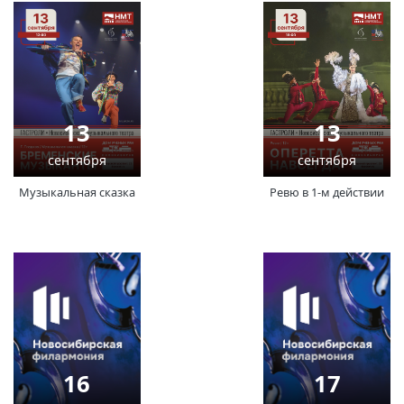
13
13
сентября
сентября
Музыкальная сказка
Ревю в 1-м действии
16
17