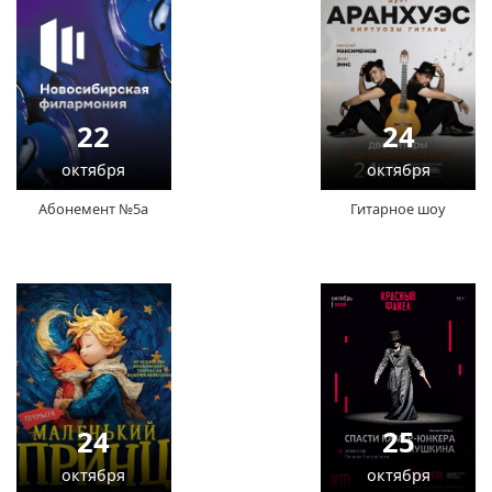
22
24
октября
октября
Абонемент №5а
Гитарное шоу
24
25
октября
октября