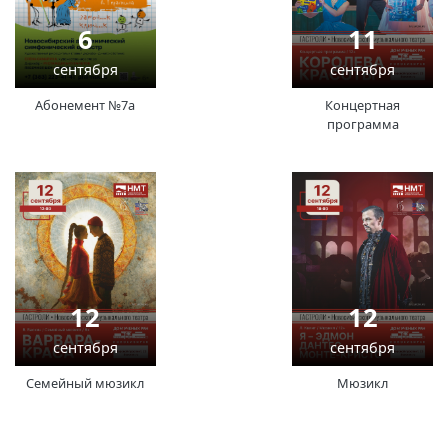
Вакансии
6
11
сентября
сентября
Абонемент №7а
Концертная
программа
12
12
сентября
сентября
Семейный мюзикл
Мюзикл