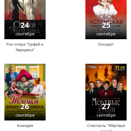
24
25
сентября
сентября
Рок-опера "Орфей и
Концерт
Эвридика"
26
27
сентября
сентября
Комедия
Спектакль "Мёртвые
души"