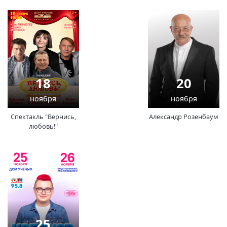
18
20
ноября
ноября
Спектакль "Вернись,
Александр Розенбаум
любовь!"
25