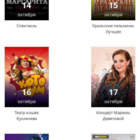
14
15
октября
октября
Спектакль
Уральские пельмени.
Лучшее
16
17
октября
октября
Театр кошек
Концерт Марины
Куклачева
Девятовой