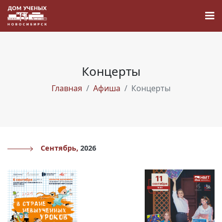
Концерты
Главная
Афиша
Концерты
Новости
Наука
О Доме учёных
Сентябрь,
2026
Виртуальный тур
Контакты