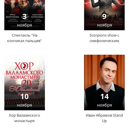
3
9
ноября
ноября
Спектакль "На
Scorpions show с
кончиках пальцев"
симфоническим
оркестром
10
14
ноября
ноября
Хор Валаамского
Иван Абрамов Stand
монастыря
Up