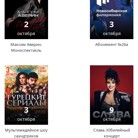
2
3
октября
октября
Максим Аверин.
Абонемент №26а
Моноспектакль
3
9
октября
октября
Мультимедийное шоу
Слава. Юбилейный
саундтреков
концерт