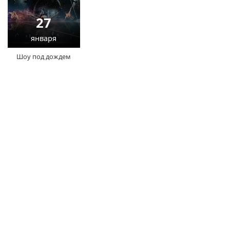
27
января
Шоу под дождем
(current)
(
(CURRENT)
(CURRENT)