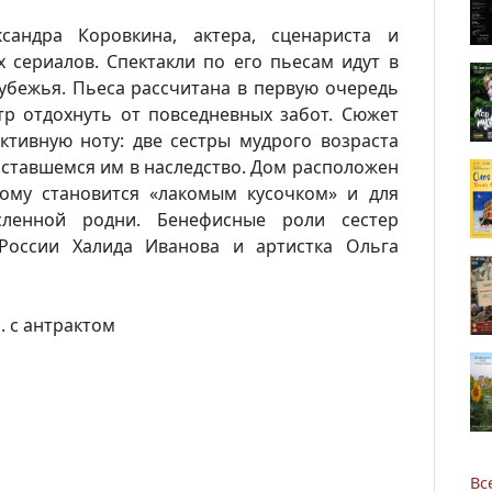
ксандра Коровкина, актера, сценариста и
х сериалов. Спектакли по его пьесам идут в
рубежья. Пьеса рассчитана в первую очередь
тр отдохнуть от повседневных забот. Сюжет
ктивную ноту: две сестры мудрого возраста
оставшемся им в наследство. Дом расположен
Новости
ому становится «лакомым кусочком» и для
сленной родни. Бенефисные роли сестер
Наука
 России Халида Иванова и артистка Ольга
О Доме учёных
. с антрактом
Виртуальный тур
Контакты
Вс