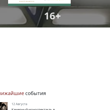
16+
лижайшие
события
12 Августа
Камерный моноспектакль в