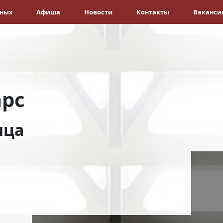
ёных
Афиша
Новости
Контакты
Ваканси
рс
ица