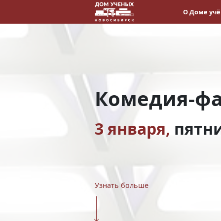
О Доме уч
Комедия-фа
3 января,
пятн
Узнать больше