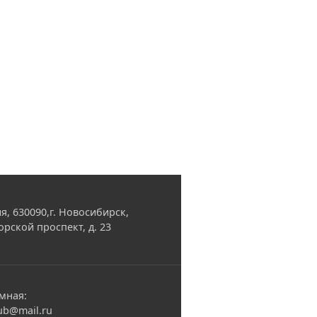
я, 630090,г. Новосибирск,
орской проспект, д. 23
мная:
ub@mail.ru