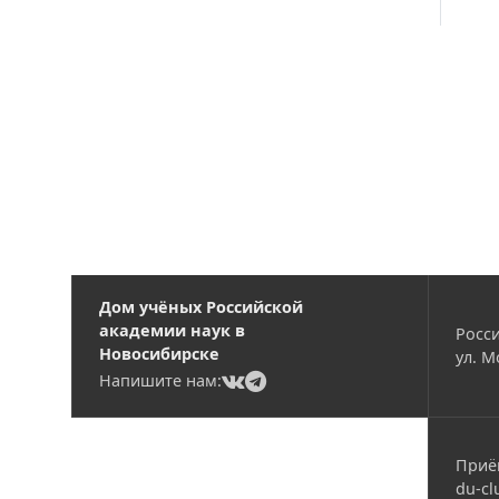
Вакансии
Дом учёных Российской
академии наук в
Росси
Новосибирске
ул. М
(current)
(current)
Напишите нам:
Приё
du-cl