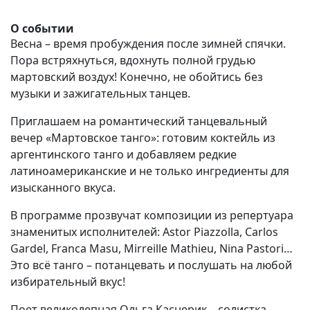
О событии
Весна – время пробуждения после зимней спячки.
Пора встряхнуться, вдохнуть полной грудью
мартовский воздух! Конечно, не обойтись без
музыки и зажигательных танцев.
Приглашаем на романтический танцевальный
вечер «Мартовское танго»: готовим коктейль из
аргентинского танго и добавляем редкие
латиноамериканские и не только ингредиенты для
изысканного вкуса.
В программе прозвучат композиции из репертуара
знаменитых исполнителей:
Astor
Piazzolla
,
Carlos
Gardel
,
Franca
Masu
,
Mirreille
Mathieu
,
Nina
Pastori
…
Это всё танго – потанцевать и послушать на любой
избирательный вкус!
Поет великолепная Ольга Каснерик – солистка-