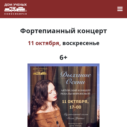
Фортепианный концерт
11 октября,
воскресенье
Новости
6+
Наука
О Доме учёных
Виртуальный тур
Контакты