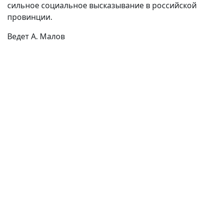
сильное социальное высказывание в российской
провинции.
Ведет А. Малов
(current)
(
(CURRENT)
(CURRENT)