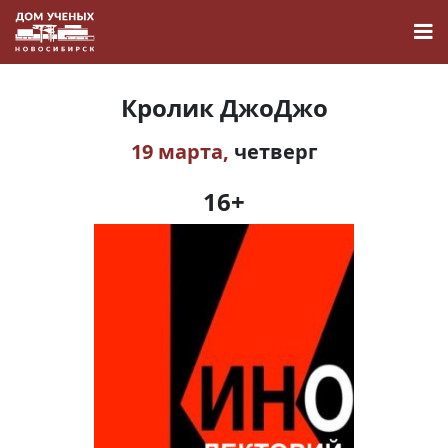
Кролик ДжоДжо
19 марта,
четверг
Новости
16+
Наука
О Доме учёных
Виртуальный тур
Контакты