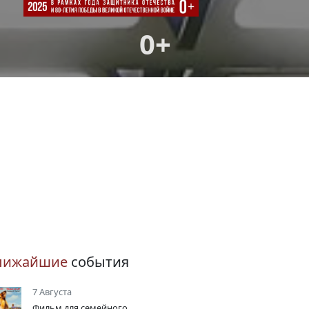
0+
лижайшие
события
7 Августа
Фильм для семейного