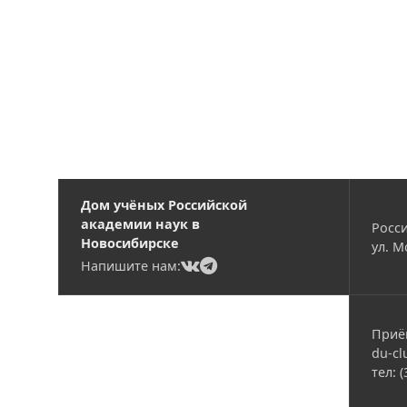
Дом учёных Российской
академии наук в
Росси
Новосибирске
ул. М
(current)
(current)
Напишите нам:
Приё
du-cl
тел: 