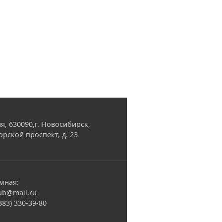
я, 630090,г. Новосибирск,
орской проспект, д. 23
мная:
ub@mail.ru
(383) 330-39-80