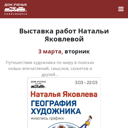
Выставка работ Натальи
Яковлевой
3 марта,
вторник
Новости
Путешествия художника по миру в поисках
Наука
новых впечатлений, смыслов, сюжетов и
друзей...
О Доме учёных
Виртуальный тур
Контакты