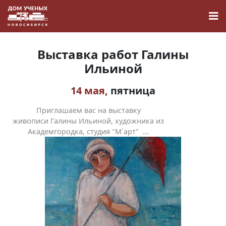
Выставка работ Галины
Ильиной
14 мая,
пятница
Новости
Приглашаем вас на выставку
Наука
живописи Галины Ильиной, художника из
Академгородка, студия "М`арт" ...
О Доме учёных
Виртуальный тур
Контакты