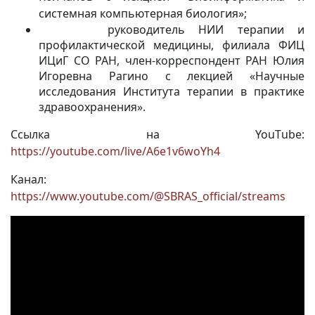
системная компьютерная биология»;
руководитель НИИ терапии и
профилактической медицины, филиала ФИЦ
ИЦиГ СО РАН, член-корреспондент РАН Юлия
Игоревна Рагино с лекцией «Научные
исследования Института терапии в практике
здравоохранения».
Ссылка на You
T
ube:
https://youtube.com/live/A6e1v6woYh4
Канал:
https://www.youtube.com/@SBRAS_official/streams