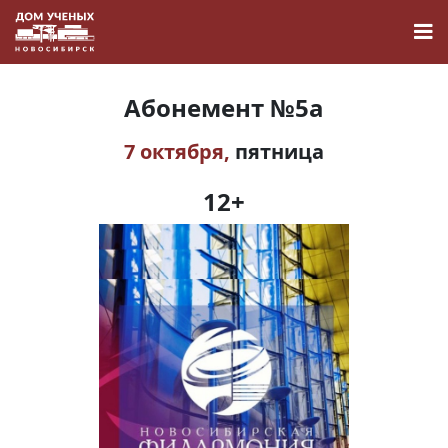
Абонемент №5а
7 октября,
пятница
Новости
12+
Наука
О Доме учёных
Виртуальный тур
Контакты