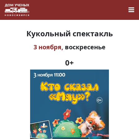
Кукольный спектакль
3 ноября,
воскресенье
Новости
0+
Наука
О Доме учёных
Виртуальный тур
Контакты