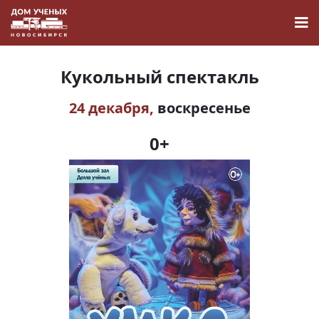
Кукольный спектакль
24 декабря,
воскресенье
Новости
0+
Наука
О Доме учёных
Виртуальный тур
Контакты