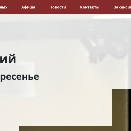
ёных
Афиша
Новости
Контакты
Ваканси
рий
кресенье