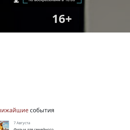
16+
лижайшие
события
7 Августа
Фильм для семейного