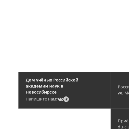
Вакансии
Дом учёных Российской
академии наук в
Росси
Новосибирске
ул. М
(current)
(current)
Напишите нам:
Приё
du-cl