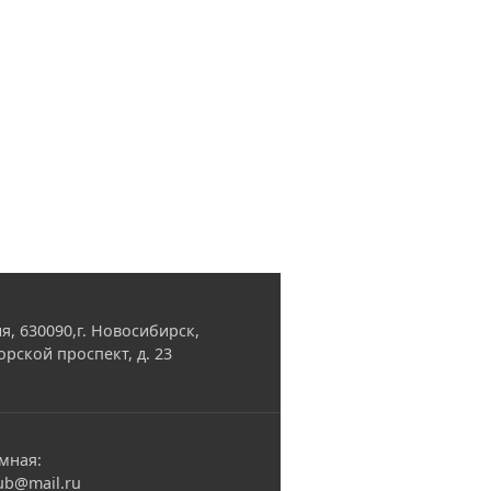
я, 630090,г. Новосибирск,
орской проспект, д. 23
мная:
ub@mail.ru