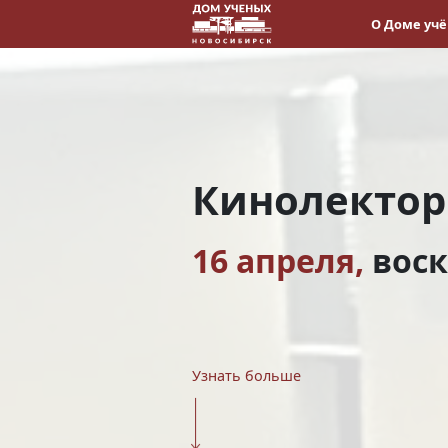
О Доме уч
Кинолекто
16 апреля,
вос
Узнать больше