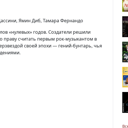
 Дассини, Ямин Диб, Тамара Фернандо
ов «нулевых» годов. Создатели решили
о праву считать первым рок-музыкантом в
Новости
ерзвездой своей эпохи — гений-бунтарь, чья
адениями.
Наука
О Доме учёных
Виртуальный тур
Контакты
Вс