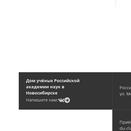
Вакансии
Дом учёных Российской
академии наук в
Росси
Новосибирске
ул. М
(current)
(current)
Напишите нам:
Приё
du-cl