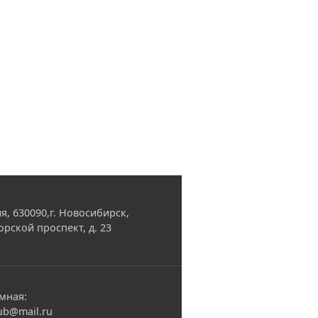
я, 630090,г. Новосибирск,
орской проспект, д. 23
мная:
ub@mail.ru