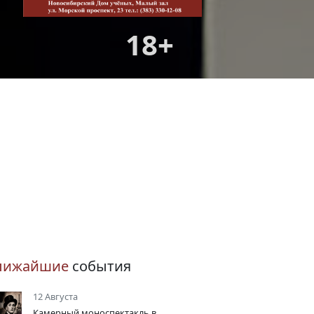
18+
лижайшие
события
12 Августа
Камерный моноспектакль в