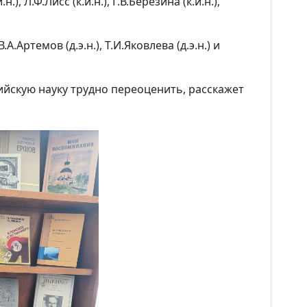
), Л.Ф.Лисс (к.и.н.), Г.В.Березина (к.и.н.),
.А.Артемов (д.э.н.), Т.И.Яковлева (д.э.н.) и
сийскую науку трудно переоценить, расскажет
Новости