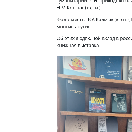
Гуманитарии: Л.Н.Приходько (к.и.н.
Н.М.Коптюг (к.ф.н.)
Экономисты: В.А.Калмык (к.э.н.), В
многие другие.
Об этих людях, чей вклад в рос
книжная выставка.