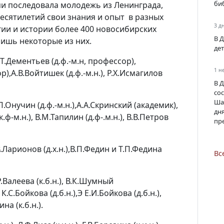
би
ми последовала молодежь из Ленинграда,
десятилетий свои знания и опыт в разных
3 д
гии и истории более 400 новосибирских
В 
лишь некоторые из них.
де
В.Т.Дементьев (д.ф.-м.н, профессор),
1 н
),А.В.Войтишек (д.ф.-м.н.), Р.Х.Исмагилов
В 
со
Ша
.Онучин (д.ф.-м.н.),А.А.Скринский (академик),
дн
.ф-м.н.), В.М.Тапилин (д.ф-.м.н.), В.В.Петров
пр
В.Ларионов (д.х.н.),В.П.Федин и Т.П.Федина
Вс
Р.Валеева (к.б.н.), В.К.Шумный
.С.Бойкова (д.б.н.),Э Е.И.Бойкова (д.б.н.),
на (к.б.н.).