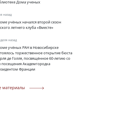
блиотеке Дома ученых
ня назад
Доме учёных начался второй сезон
тского летнего клуба «Вместе»
еделя назад
Доме учёных РАН в Новосибирске
стоялось торжественное открытие бюста
рля де Голля, посвящённое 60-летию со
я посещения Академгородка
езидентом Франции
е материалы