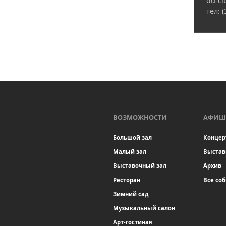
du-cl
тел: 
ВОЗМОЖНОСТИ
АФИШ
Большой зал
Концер
Малый зал
Выстав
Выставочный зал
Архив
Ресторан
Все со
Зимний сад
Музыкальный салон
Арт-гостиная