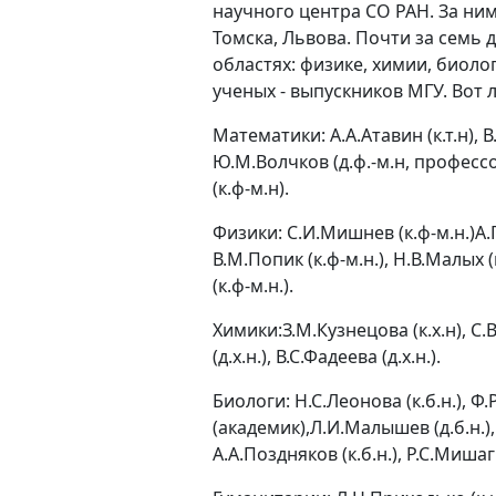
научного центра СО РАН. За ни
Томска, Львова. Почти за семь 
областях: физике, химии, биоло
ученых - выпускников МГУ. Вот 
Математики: А.А.Атавин (к.т.н), 
Ю.М.Волчков (д.ф.-м.н, профессор
(к.ф-м.н).
Физики: С.И.Мишнев (к.ф-м.н.)А.П
В.М.Попик (к.ф-м.н.), Н.В.Малых (к
(к.ф-м.н.).
Химики:З.М.Кузнецова (к.х.н), С.
(д.х.н.), В.С.Фадеева (д.х.н.).
Биологи: Н.С.Леонова (к.б.н.), Ф.
(академик),Л.И.Малышев (д.б.н.), К
А.А.Поздняков (к.б.н.), Р.С.Мишаги