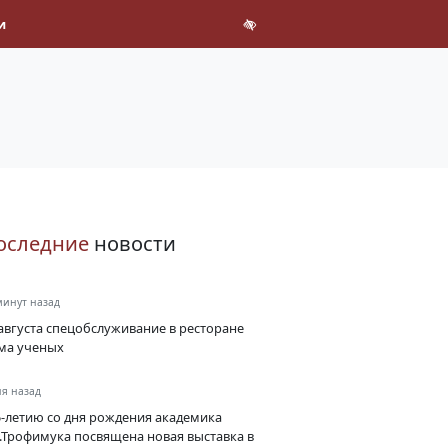
и
оследние
новости
минут назад
августа спецобслуживание в ресторане
ма ученых
ня назад
5-летию со дня рождения академика
А.Трофимука посвящена новая выставка в