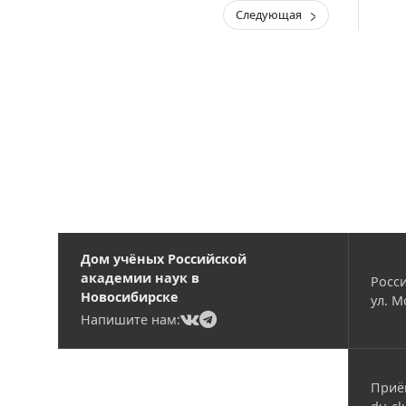
Следующая
Дом учёных Российской
академии наук в
Росси
Новосибирске
ул. М
(current)
(current)
Напишите нам:
Приё