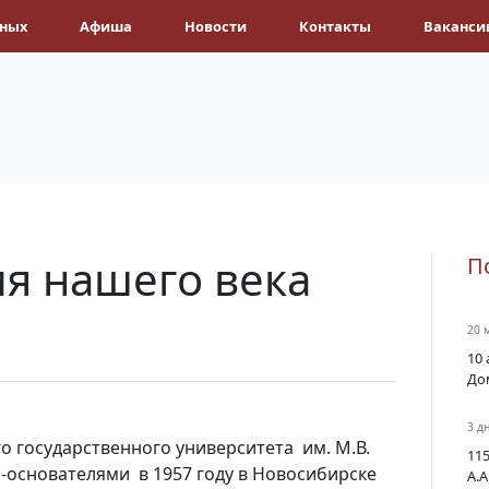
ёных
Афиша
Новости
Контакты
Ваканси
ия нашего века
П
20 
10 
До
3 д
 государственного университета им. М.В.
11
-основателями в 1957 году в Новосибирске
А.