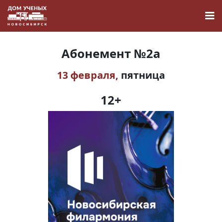
Абонемент №2а
13 февраля,
пятница
Новости
12+
Наука
О Доме учёных
Виртуальный тур
Контакты